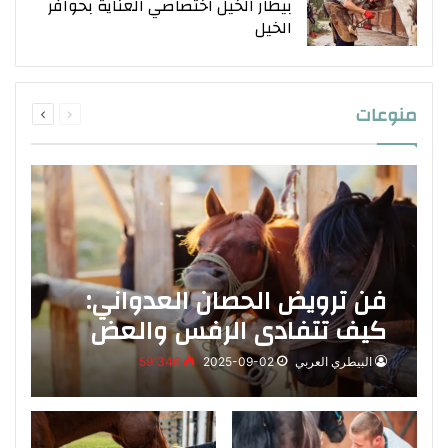
بيطار الخيل اختصاصي العناية بحوافر
الخيل
منوعات
السابقة
التالية
فن ترويض الحصان العدواني:
كيف تتفادى الرفس والعض
بذكاء
البيطري العربي
2025-09-02
59٬346