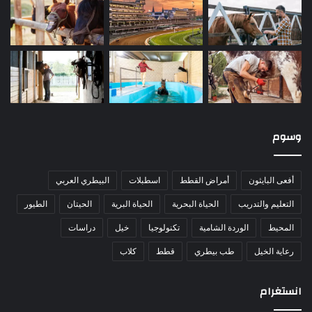
وسوم
أفعى البايثون
أمراض القطط
اسطبلات
البيطري العربي
التعليم والتدريب
الحياة البحرية
الحياة البرية
الحيتان
الطيور
المحيط
الوردة الشامية
تكنولوجيا
خيل
دراسات
رعاية الخيل
طب بيطري
قطط
كلاب
انستغرام