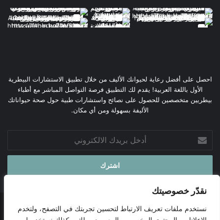
احصل على أفضل رعاية لحيوانك الأليف من خلال تطبيق الاستشارات البيطرية
الأول باللغة العربية! يقدم لك التطبيق فرصة التواصل المباشر مع أطباء
بيطريين متخصصين للحصول على نصائح واستشارات طبية حول صحة حيواناتك
الأليفة بسهولة ومن أي مكان.
أدخل
بريدك
الالكتروني
نقدّر خصوصيتك
نستخدم ملفات تعريف الارتباط لتحسين تجربتك في التصفح، ولتخدم
© حقوق النشر 2026، جميع الحقوق محفوظة |
موقع وتطبيق البيطري
الإعلانات والمحتوى المخصصين المعروضين لك، وكذلك نستخدمها