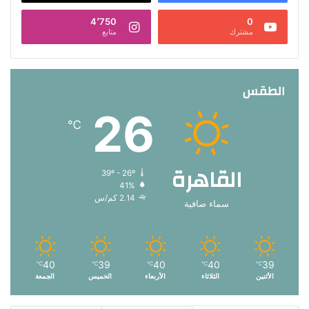
4٬750
0
مشترك
متابع
الطقس
26
℃
القاهرة
39º - 26º
41%
2.14 كم/س
سماء صافية
40
39
40
40
39
℃
℃
℃
℃
℃
الأثنين
الثلاثاء
الأربعاء
الخميس
الجمعة