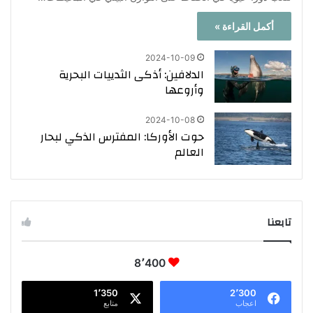
أكمل القراءة »
2024-10-09
الدلافين: أذكى الثدييات البحرية
وأروعها
2024-10-08
حوت الأوركا: المفترس الذكي لبحار
العالم
تابعنا
8٬400
1٬350
2٬300
اعجاب
متابع